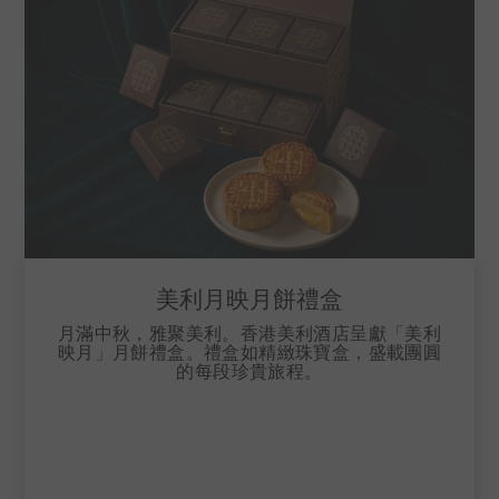
美利月映月餅禮盒
月滿中秋，雅聚美利。香港美利酒店呈獻「美利
映月」月餅禮盒。禮盒如精緻珠寶盒，盛載團圓
的每段珍貴旅程。