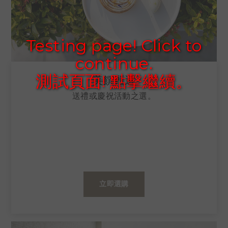
Testing page! Click to
continue.
測試頁面! 點擊繼續。
美饌甄選​
送禮或慶祝活動之選。
立即選購